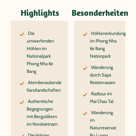
Highlights
Besonderheiten
Die
Höhlenerkundung
umwerfenden
im Phong Nha
Höhlen im
Ke Bang
Nationalpark
Nationpark
Phong Nha Ke
Wanderung
Bang
durch Sapa
Atemberaubende
Reisterrassen
Karstlandschaften
Radtour im
Authentische
Mai Chau Tal
Begegnungen
Wanderung
mit Bergvölkern
im
im Nordvietnam
Naturreservat
Die Halong
Pu Luong