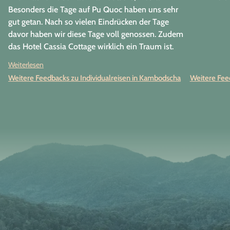
Besonders die Tage auf Pu Quoc haben uns sehr
gut getan. Nach so vielen Eindrücken der Tage
davor haben wir diese Tage voll genossen. Zudem
das Hotel Cassia Cottage wirklich ein Traum ist.
Nach den Erholungstagen waren wir noch einmal
Weiterlesen
bereit das Mekong Delta und Saigon voll
Weitere Feedbacks zu Individualreisen in Kambodscha
Weitere Feed
auszukosten, bevor wir die Heimreise angetreten
sind. Vielen Dank für die tolle Organisation,
Betreuung durch die Guides und das durchdachte
Programm.