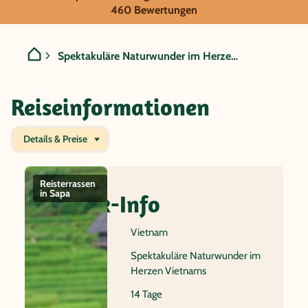
Vietnam - Spektakuläre N
460 Bewertungen
Spektakuläre Naturwunder im Herzen Vietnams
Reiseinformationen
Details & Preise
Reisterrassen
Kanalstädtchen
Höhlen im
Halo
in Sapa
Hoi An
Phong Nha-
Quick-Info
Ke Bang
Nationalpark
Reiseland
Vietnam
Name
Spektakuläre Naturwunder im
Herzen Vietnams
Dauer
14 Tage