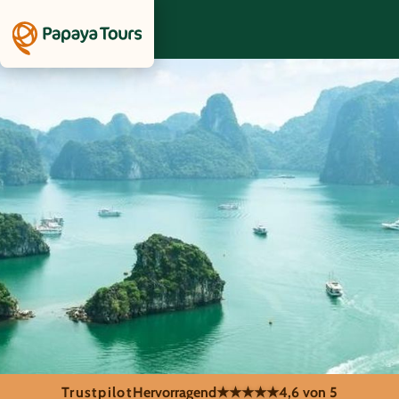
Trustpilot
Hervorragend
★★★★★
4,6 von 5