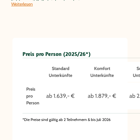
Feldern mit Kalksteinkarst vorbei.
Weiterlesen
Preis pro Person (2025/26*)
Standard
Komfort
S
Unterkünfte
Unterkünfte
Unt
Preis
ab 1.639,- €
ab 1.879,- €
ab 2
pro
Person
*Die Preise sind gültig ab 2 Teilnehmern & bis Juli 2026