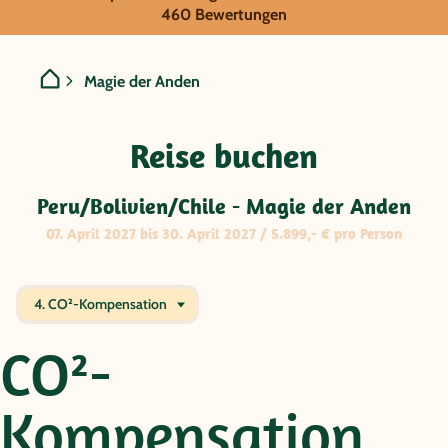
GRUPPENREISE:
460 Bewertungen
Peru/Bolivien/Chile - Mag
Magie der Anden
Reise buchen
Peru/Bolivien/Chile - Magie der Anden
07. April 2027 bis 30. April 2027 / 5.899,- € pro Person
4. CO²-Kompensation
CO²-
Kompensation