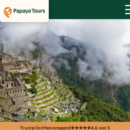
Trustpilot
Hervorragend
★★★★★
4,6 von 5