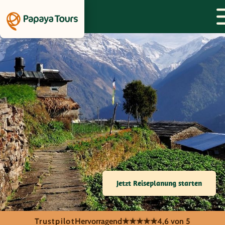
Jetzt Reiseplanung starten
Trustpilot
Hervorragend
★★★★★
4,6 von 5