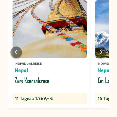
INDIVIDUALREISE
INDIVIDUAL
Nepal
Nepal
Zum Kennenlernen
Im Land d
11 Tage
ab
1.269,- €
15 Tage
a