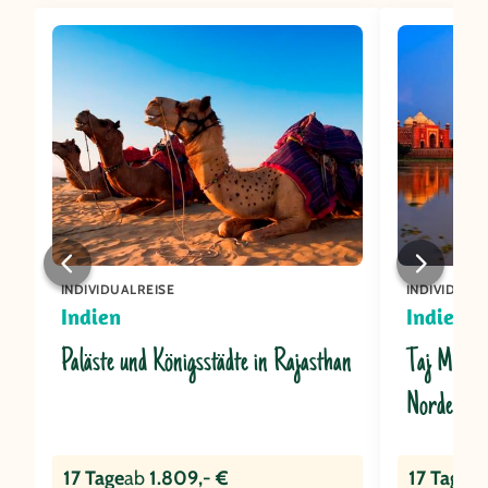
INDIVIDUALREISE
INDIVIDUAL
Indien
Indien
Paläste und Königsstädte in Rajasthan
Taj Mahal,
Norden
17 Tage
ab
1.809,- €
17 Tage
a