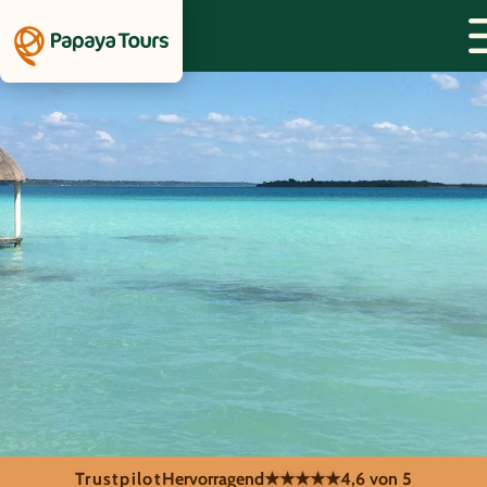
Trustpilot
Hervorragend
★★★★★
4,6 von 5