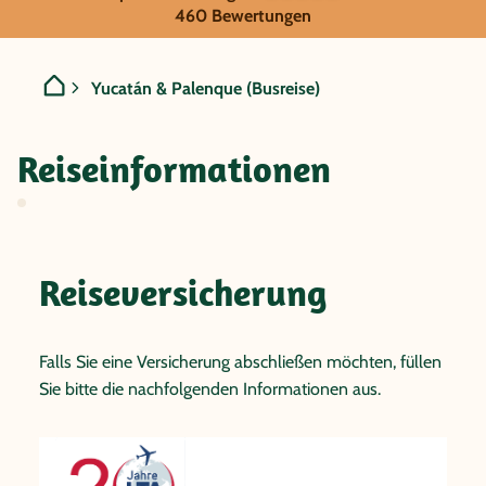
Mexiko - Yucatán & Palenqu
460 Bewertungen
Yucatán & Palenque (Busreise)
Reiseinformationen
Reiseversicherung
Falls Sie eine Versicherung abschließen möchten, füllen
Sie bitte die nachfolgenden Informationen aus.