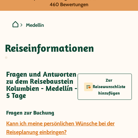
Kolumbien - Medellín
460 Bewertungen
Medellín
Reiseinformationen
Fragen und Antworten
zu dem Reisebaustein
Zur
Kolumbien - Medellín -
Reisewunschliste
hinzufügen
5 Tage
Fragen zur Buchung
Kann ich meine persönlichen Wünsche bei der
Reiseplanung einbringen?