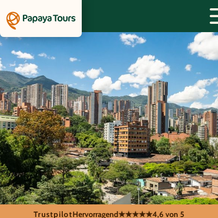
Trustpilot
Hervorragend
★★★★★
4,6 von 5