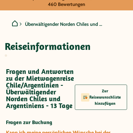
Chile/Argentinien - Überwä
460 Bewertungen
Überwältigender Norden Chiles und Argentiniens
Reiseinformationen
Fragen und Antworten
zu der Mietwagenreise
Chile/Argentinien -
Überwältigender
Zur
Norden Chiles und
Reisewunschliste
hinzufügen
Argentiniens - 13 Tage
Fragen zur Buchung
Kann ich meine persönlichen Wünsche bei der