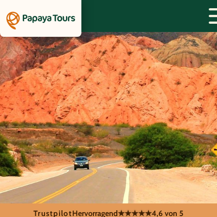
Trustpilot
Hervorragend
★★★★★
4,6 von 5