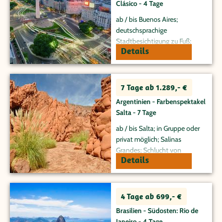
Clásico - 4 Tage
ab / bis Buenos Aires;
deutschsprachige
Stadtbesichtigung zu Fuß;
Details
Startpunkt für zahlreiche
Ausflüge
7 Tage ab 1.289,- €
Argentinien - Farbenspektakel
Salta - 7 Tage
ab / bis Salta; in Gruppe oder
privat möglich; Salinas
Grandes; Schlucht von
Details
Humahuaca; Valles Calchquíes
4 Tage ab 699,- €
Brasilien - Südosten: Rio de
Janeiro - 4 Tage