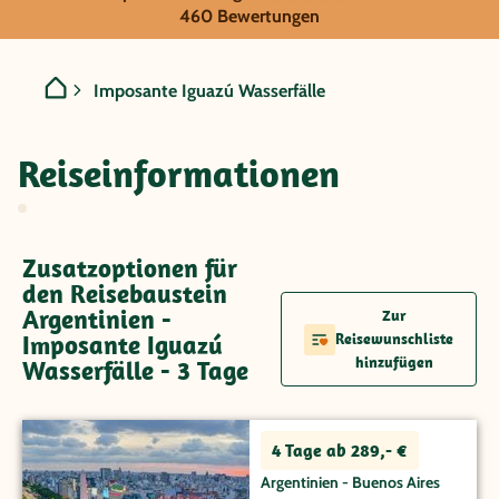
Argentinien - Imposante I
460 Bewertungen
Imposante Iguazú Wasserfälle
Reiseinformationen
Zusatzoptionen für
den Reisebaustein
Argentinien -
Zur
Imposante Iguazú
Reisewunschliste
hinzufügen
Wasserfälle - 3 Tage
4 Tage ab 289,- €
Argentinien - Buenos Aires