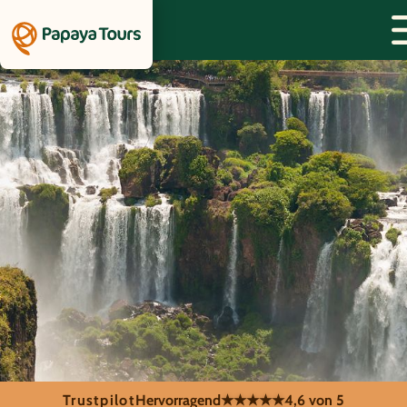
Trustpilot
Hervorragend
★★★★★
4,6 von 5