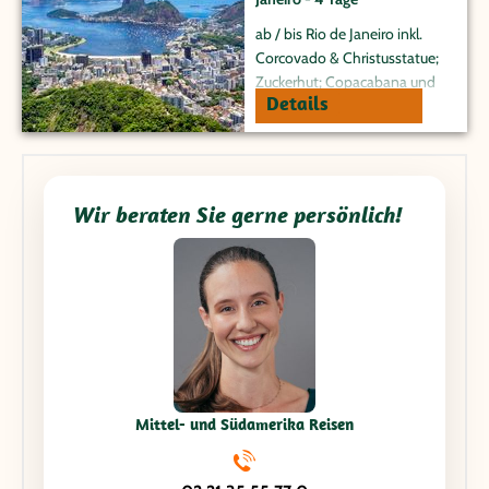
ab / bis Rio de Janeiro inkl.
Corcovado & Christusstatue;
Zuckerhut; Copacabana und
Details
Rios Strände
Wir beraten Sie gerne persönlich!
Mittel- und Südamerika Reisen