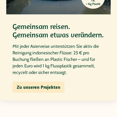
• Perfekt abgestimmte Routen mit Geheimtipps abseits touristischer
Pfade
• Aktive, naturnahe und begegnungsorientierte Erlebnisreisen
Gemeinsam reisen.
• Ausgebildete und deutschsprachige Reiseleitung
Gemeinsam etwas verändern.
• Rund um die Uhr Betreuung von unseren Mitarbeitern vor Ort
Mit jeder Asienreise unterstützen Sie aktiv die
• Ausgezeichnetes Preis-Leistungs-Verhältnis
Reinigung indonesischer Flüsse: 25 € pro
Wir helfen Ihnen gerne weiter
Buchung fließen an Plastic Fischer – und für
jeden Euro wird 1 kg Flussplastik gesammelt,
Haben Sie noch Fragen zu unseren Kleingruppenreisen durch
recycelt oder sicher entsorgt.
Vietnam? Unsere ortskundigen Reiseexperten beraten Sie gerne
unter der 0221 / 35 55 77-55 oder schreiben Sie uns eine E-Mail an
info@papayatours.de
oder kontaktieren Sie uns über unser
Zu unseren Projekten
Kontaktformular
. Wir freuen uns auf Sie!