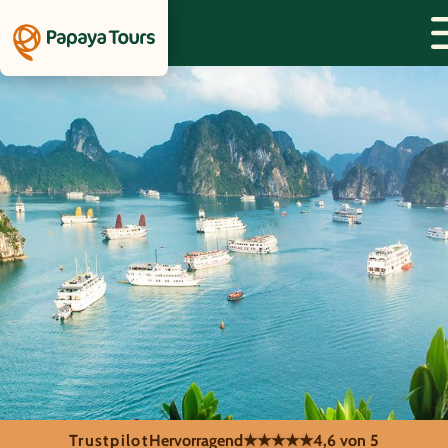
Trustpilot
Hervorragend
★★★★★
4,6 von 5