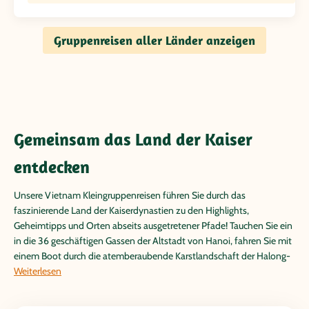
Gruppenreisen aller Länder anzeigen
Gemeinsam das Land der Kaiser
entdecken
Unsere Vietnam Kleingruppenreisen führen Sie durch das
faszinierende Land der Kaiserdynastien zu den Highlights,
Geheimtipps und Orten abseits ausgetretener Pfade! Tauchen Sie ein
in die 36 geschäftigen Gassen der Altstadt von Hanoi, fahren Sie mit
einem Boot durch die atemberaubende Karstlandschaft der Halong-
Bucht, wandern Sie durch die leuchtend grünen Reisterrassen im
Weiterlesen
Norden und beobachten Sie das lebendige Treiben auf den
schwimmenden Märkten des Mekong Deltas.