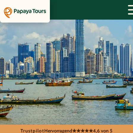
Trustpilot
Hervorragend
★★★★★
4,6 von 5