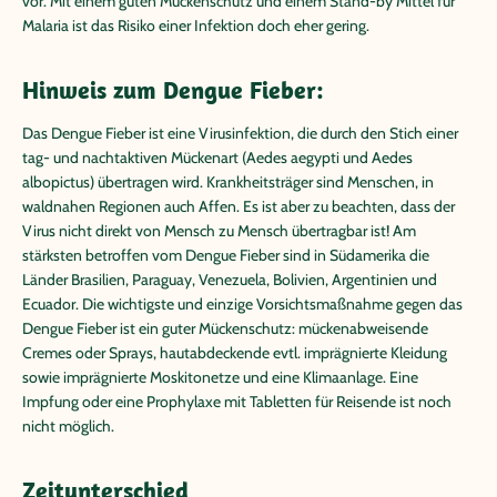
vor. Mit einem guten Mückenschutz und einem Stand-by Mittel für
Malaria ist das Risiko einer Infektion doch eher gering.
Hinweis zum Dengue Fieber:
Das Dengue Fieber ist eine Virusinfektion, die durch den Stich einer
tag- und nachtaktiven Mückenart (Aedes aegypti und Aedes
albopictus) übertragen wird. Krankheitsträger sind Menschen, in
waldnahen Regionen auch Affen. Es ist aber zu beachten, dass der
Virus nicht direkt von Mensch zu Mensch übertragbar ist! Am
stärksten betroffen vom Dengue Fieber sind in Südamerika die
Länder Brasilien, Paraguay, Venezuela, Bolivien, Argentinien und
Ecuador. Die wichtigste und einzige Vorsichtsmaßnahme gegen das
Dengue Fieber ist ein guter Mückenschutz: mückenabweisende
Cremes oder Sprays, hautabdeckende evtl. imprägnierte Kleidung
sowie imprägnierte Moskitonetze und eine Klimaanlage. Eine
Impfung oder eine Prophylaxe mit Tabletten für Reisende ist noch
nicht möglich.
Zeitunterschied