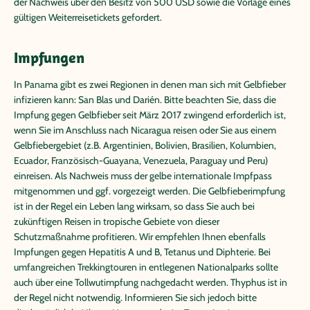
der Nachweis über den Besitz von 500 USD sowie die Vorlage eines
gültigen Weiterreisetickets gefordert.
Impfungen
In Panama gibt es zwei Regionen in denen man sich mit Gelbfieber
infizieren kann: San Blas und Darién. Bitte beachten Sie, dass die
Impfung gegen Gelbfieber seit März 2017 zwingend erforderlich ist,
wenn Sie im Anschluss nach Nicaragua reisen oder Sie aus einem
Gelbfiebergebiet (z.B. Argentinien, Bolivien, Brasilien, Kolumbien,
Ecuador, Französisch-Guayana, Venezuela, Paraguay und Peru)
einreisen. Als Nachweis muss der gelbe internationale Impfpass
mitgenommen und ggf. vorgezeigt werden. Die Gelbfieberimpfung
ist in der Regel ein Leben lang wirksam, so dass Sie auch bei
zukünftigen Reisen in tropische Gebiete von dieser
Schutzmaßnahme profitieren. Wir empfehlen Ihnen ebenfalls
Impfungen gegen Hepatitis A und B, Tetanus und Diphterie. Bei
umfangreichen Trekkingtouren in entlegenen Nationalparks sollte
auch über eine Tollwutimpfung nachgedacht werden. Thyphus ist in
der Regel nicht notwendig. Informieren Sie sich jedoch bitte