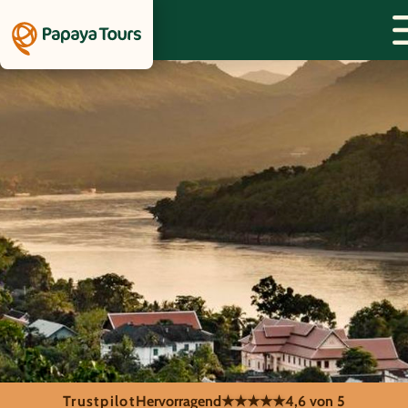
Trustpilot
Hervorragend
★★★★★
4,6 von 5