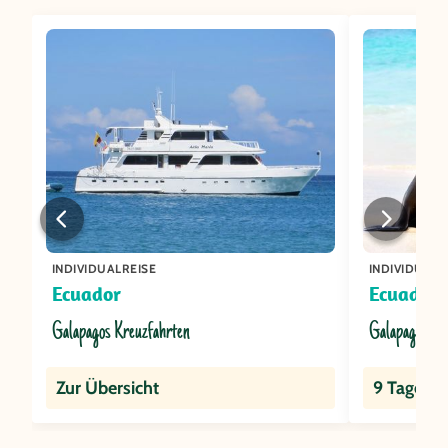
INDIVIDUALREISE
INDIVIDUALR
Ecuador
Ecuador/
Galapagos Kreuzfahrten
Galapagos In
Zur Übersicht
9 Tage
ab