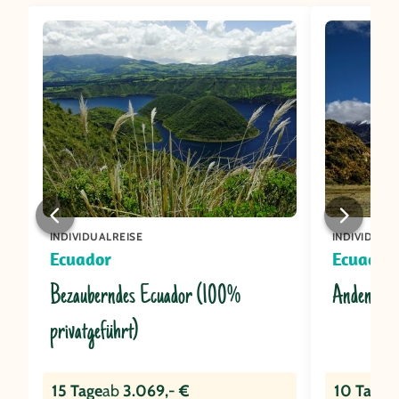
INDIVIDUALREISE
INDIVIDUAL
Ecuador
Ecuador
Bezauberndes Ecuador (100%
Andenexpl
privatgeführt)
15 Tage
ab
3.069,- €
10 Tage
a