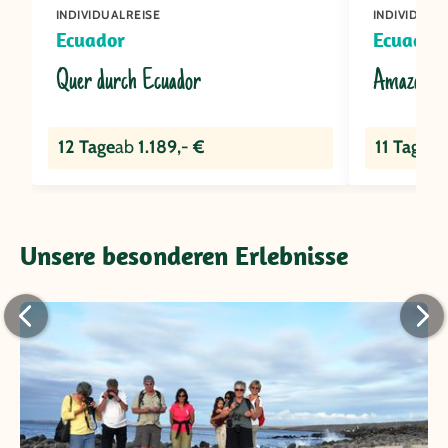
INDIVIDUALREISE
INDIVIDUAL
Ecuador
Ecuador
Quer durch Ecuador
Amazonas 
12 Tage
ab
1.189,- €
11 Tage
ab
Unsere besonderen Erlebnisse