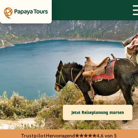
Jetzt Reiseplanung starten
Trustpilot
Hervorragend
★★★★★
4,6 von 5