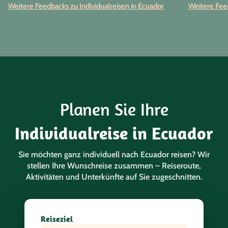
Ort hat (fas
Weitere Feedbacks zu Individualreisen in Ecuador
Weitere Feed
einem einze
wir aber vo
Ort betreu
profession
sie haben w
mitgenomme
besonders p
ersten Tage
Planen Sie Ihre
zusätzlich 
Hinsicht Te
Individualreise in Ecuador
der uns im
geführt hat
Sie möchten ganz individuell nach Ecuador reisen? Wir
beeindrucke
stellen Ihre Wunschreise zusammen – Reiseroute,
hinsichtlic
Aktivitäten und Unterkünfte auf Sie zugeschnitten.
Familie Bra
Reiseziel