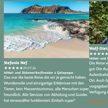
Wolf-Diet
★
★
★
★
Mittel- und
Stefanie Nef
Die Reise w
★
★
★
★
★
29.07.26
gut: Die Au
Mittel- und Südamerika/Ecuador & Galapagos
Aufenthalts
Das war die beste Reise die wir je gemacht haben.
Ort. Auch 
Wundervolle und einzigartige Erlebnisse mit den
vorgegeben
Tieren, kein Massentourismus, alle Menschen super
Verfügung o
freundlich. Alle Services von Abholung und Guides
Inseln verz
hat einwandfrei funktioniert. Einfach super*
Weiterlesen
als absolut