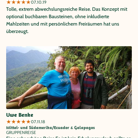
★
★
★
★
★
07.10.19
Tolle, extrem abwechslungsreiche Reise. Das Konzept mit
optional buchbaren Bausteinen, ohne inkludierte
Mahlzeiten und mit persönlichem Freiräumen hat uns
überzeugt.
Uwe Benke
★
★
★
★
★
07.11.18
Mittel- und Südamerika/Ecuador & Galapagos
GRUPPENREISE