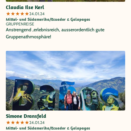
Claudia Ilse Kerl
★
★
★
★
★
24.01.24
Mittel- und Südamerika/Ecuador & Galapagos
GRUPPENREISE
Anstrengend ,erlebnisreich, ausserordentlich gute
Gruppenathmosphäre!
Simone Dransfeld
★
★
★
★
★
24.01.24
Mittel- und Südamerika/Ecuador & Galapagos