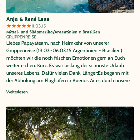
Anja & René Leue
★
★
★
★
★
11.03.15
Mittel- und Südamerika/Argentinien & Brasilien
GRUPPENREISE
Liebes Papayateam, nach Heimkehr von unserer
Gruppenreise (13.02.-06.03.15 Argentinien - Brasilien)
möchten wir die noch frischen Emotionen gern an Euch
weiterreichen. Kurz: Es war bislang der schönste Urlaub
unseres Lebens. Dafür vielen Dank. Länger:Es begann mit
der Abholung am Flughafen in Buenos Aires durch unsere
zauberhafte deutschsprachige Betreuerin Analia
Weiterlesen
Charbonnier. Sie hat sich während der kompletten Zeit in
Argentinien aufs Herzlichste um uns (8 Pers) gekümmert.
Ob es die Suche nach intakten Geldautomaten ,
Übersetzungen in Apotheken, Restaurantbestellungen oder
das Wiederauffinden von abhanden gekommenen
Fluggepäcks war, Sie löste all diese Aufgaben mit Hingabe