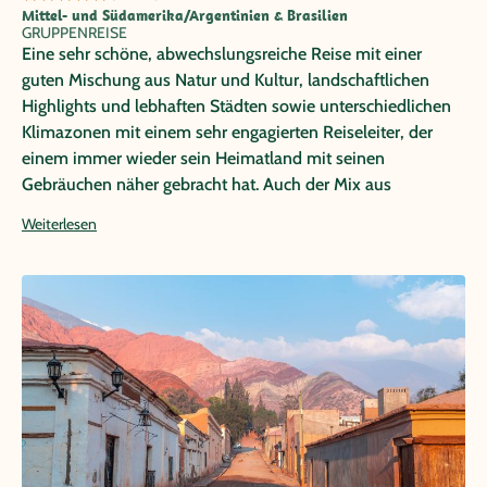
Mittel- und Südamerika/Argentinien & Brasilien
GRUPPENREISE
Eine sehr schöne, abwechslungsreiche Reise mit einer
guten Mischung aus Natur und Kultur, landschaftlichen
Highlights und lebhaften Städten sowie unterschiedlichen
Klimazonen mit einem sehr engagierten Reiseleiter, der
einem immer wieder sein Heimatland mit seinen
Gebräuchen näher gebracht hat. Auch der Mix aus
Wanderungen und einem chilligen Ausklang der Reise an
Weiterlesen
brasilianischen Traumstränden empfand ich sehr
angenehm. Die weiten Entfernungen der Aufenthaltsorte in
Argentinien und Brasilien ließen sich durch die Inlandsflüge
problemlos bewältigen. Kleiner Wermutstropfen war die
lange Busfahrt am Tag der Rückreise, weil der Rückflug
nicht über Rio de Janeiro, sondern Sao Paulo stattfand, die
aber dem positiven Gesamteindruck der Reise keinen
Abbruch tat.