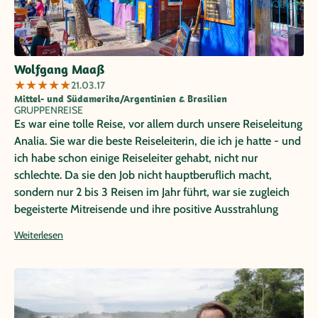
Wolfgang Maaß
★
★
★
★
★
21.03.17
Mittel- und Südamerika/Argentinien & Brasilien
GRUPPENREISE
Es war eine tolle Reise, vor allem durch unsere Reiseleitung
Analia. Sie war die beste Reiseleiterin, die ich je hatte - und
ich habe schon einige Reiseleiter gehabt, nicht nur
schlechte. Da sie den Job nicht hauptberuflich macht,
sondern nur 2 bis 3 Reisen im Jahr führt, war sie zugleich
begeisterte Mitreisende und ihre positive Ausstrahlung
übertrug sich auf uns alle. Schade, dass sie nur Argentinien
Weiterlesen
Reisen führt. Ich würde sofort wieder bei Ihnen buchen,
wenn sie andere Reisen führt.