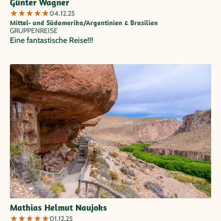
Günter Wagner
★
★
★
★
★
04.12.25
Mittel- und Südamerika/Argentinien & Brasilien
GRUPPENREISE
Eine fantastische Reise!!!
Mathias Helmut Naujoks
★
★
★
★
★
01.12.25