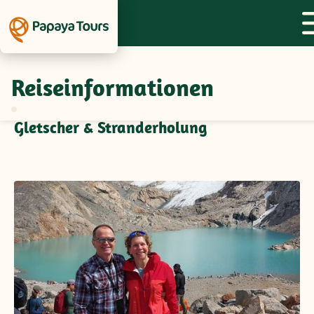
Reiseinformationen
Feedback zur Gruppenreise
Argentinien/Brasilien - Anden,
Gletscher & Stranderholung