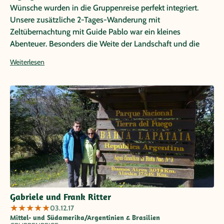
Wünsche wurden in die Gruppenreise perfekt integriert.
Unsere zusätzliche 2-Tages-Wanderung mit
Zeltübernachtung mit Guide Pablo war ein kleines
Abenteuer. Besonders die Weite der Landschaft und die
imposanten Gletscher und Wasserfälle werden uns noch
Weiterlesen
lange in Erinnerung bleiben. Auch mit unserem Reiseleiter
Walter hatten wir besonderes Glück. Das Wohlergehen
jedes Einzelnen war ihm besonders wichtig und seine
Leidenschaft für Argentinien zeigte sich in seinen
Geschichten. Danke Papaya für diesen unvergesslichen
Urlaub!!
Gabriele und Frank Ritter
★
★
★
★
★
03.12.17
Mittel- und Südamerika/Argentinien & Brasilien