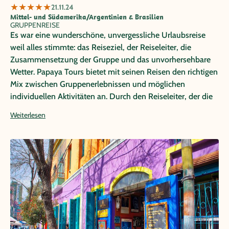
★
★
★
★
★
21.11.24
Mittel- und Südamerika/Argentinien & Brasilien
GRUPPENREISE
Es war eine wunderschöne, unvergessliche Urlaubsreise
weil alles stimmte: das Reiseziel, der Reiseleiter, die
Zusammensetzung der Gruppe und das unvorhersehbare
Wetter. Papaya Tours bietet mit seinen Reisen den richtigen
Mix zwischen Gruppenerlebnissen und möglichen
individuellen Aktivitäten an. Durch den Reiseleiter, der die
Gruppe begleitet und sich um alles kümmert, ist es möglich
Weiterlesen
sich ganz auf das Land mit seiner Natur, Kultur und
Traditionen zu konzentrieren und es zu genießen.