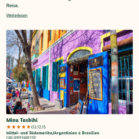
Reise.
Weiterlesen
Minu Tasbihi
★
★
★
★
★
02.12.15
Mittel- und Südamerika/Argentinien & Brasilien
GRUPPENREISE