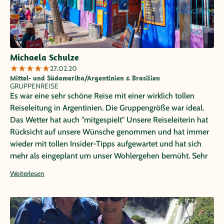
Michaela Schulze
★
★
★
★
★
27.02.20
Mittel- und Südamerika/Argentinien & Brasilien
GRUPPENREISE
Es war eine sehr schöne Reise mit einer wirklich tollen
Reiseleitung in Argentinien. Die Gruppengröße war ideal.
Das Wetter hat auch "mitgespielt" Unsere Reiseleiterin hat
Rücksicht auf unsere Wünsche genommen und hat immer
wieder mit tollen Insider-Tipps aufgewartet und hat sich
mehr als eingeplant um unser Wohlergehen bemüht. Sehr
empfehlenswert. Wir haben uns sehr wohlgefühlt. Es gab
Weiterlesen
sehr viele authentische Einblicke ins Land und von der
Natur.