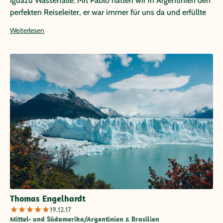
Iguazu Wasserfälle. Mit Pablo hatten wir in Argentinien den
perfekten Reiseleiter, er war immer für uns da und erfüllte
alle Extrawünsche. Rio durften wir dann zusammen mit
Weiterlesen
Susanne etwas kennenlernen. Durch sie haben wir viel zur
Geschichte bis zur Gegenwart ihrer Wahlheimat erfahren.
Schön war zum Anschluß der Aufenthalt auf der Ilha
Grande, traumhafte Natur und Strände.
Thomas Engelhardt
★
★
★
★
★
19.12.17
Mittel- und Südamerika/Argentinien & Brasilien